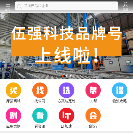
分类
登录
库猫商城
找公司
方案与定制
56帮
物流攻略
应用案例
看资讯
LT加速
会议+