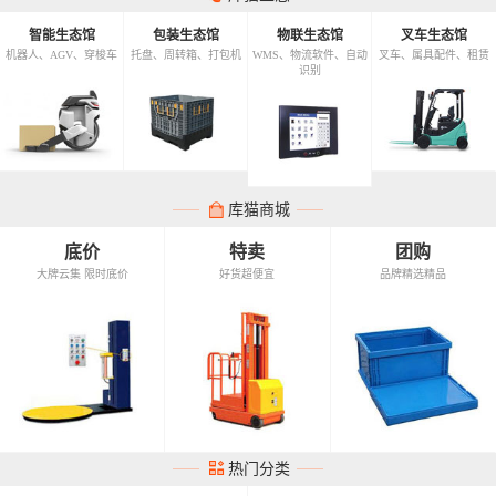
智能生态馆
包装生态馆
物联生态馆
叉车生态馆
机器人、AGV、穿梭车
托盘、周转箱、打包机
WMS、物流软件、自动
叉车、属具配件、租赁
识别
库猫商城
底价
特卖
团购
大牌云集 限时底价
好货超便宜
品牌精选精品
热门分类