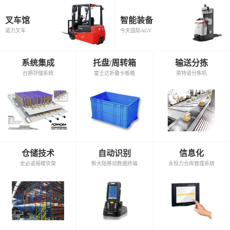
叉车馆
智能装备
诺力叉车
今天国际AGV
系统集成
托盘/周转箱
输送分拣
台朔存储系统
富士达折叠卡板箱
英特诺分拣机
仓储技术
自动识别
信息化
史必诺阁楼货架
新大陆移动数据终端
永恒力仓库管理系统